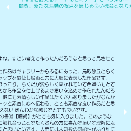
聞き、新たな活動の視点を感じる良い機会となり
よね。すごい考えて作ったんだろうなと思って見させて
た作品はギャラリーからふるにあった、鳥取砂丘とらく
ャップを駆使し絵画と共に大胆に表現した作品です。
ほっこり。らくだが愛らしく画かれていて色遣いもとて
めから作品を仕上げるまで思いを込めて作られたんだろ
。他にも素晴らしい作品はたくさんありましたがなんか
ーッと素直に心へ伝わる、とても素直な良い作品だと思
言えない ほんわかな感じでとても良いです。
展の書道【瞳術】がとても気に入りました。このような
に触れ合うことでたくさんの方に喜んで頂いて理解に乏
ると思いたいです。人間には未知数の可能性があり誰に